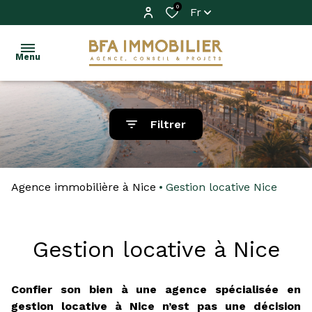
0
Fr
Menu
ACHETER
Filtrer
VENDRE
Acheter
LOUER
Agence immobilière à Nice
Louer
Gestion locative Nice
IMMO
PRO
Gestion locative à Nice
FAIRE
GÉRER
Confier son bien à une agence spécialisée en
gestion locative à Nice n’est pas une décision