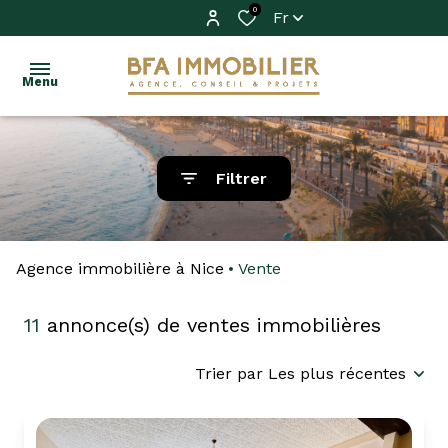
0
Fr
Menu
ACHETER
Filtrer
VENDRE
Acheter
LOUER
Agence immobilière à Nice
Louer
Vente
IMMO
11
annonce(s) de ventes immobilières
PRO
Trier par Les plus récentes
FAIRE
GÉRER