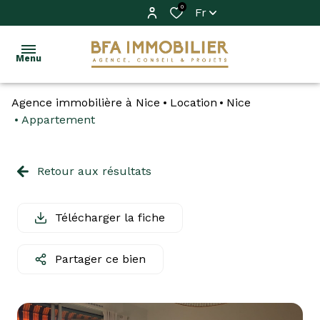
0
Fr
Menu
Agence immobilière à Nice
Location
Nice
ACHETER
Appartement
VENDRE
Acheter
Retour aux résultats
LOUER
Louer
IMMO
Télécharger la fiche
PRO
Partager ce bien
FAIRE
GÉRER