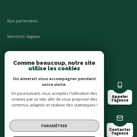
Nos partenaires
Mentions légales
Admin
Comme beaucoup, notre site
utilise les cookies
Nos honoraires
On aimerait vous accompagner pendant
Politique RGPD
votre visite.
En poursuivant, vous acceptez l'utilisation des
Appeler
cookies par ce site, afin de vous proposer des
Cookies
l'agence
contenus adaptés et réaliser des statistiques !
© 2026 | Tous droits réservés
PARAMÉTRER
Contacter
l'agence