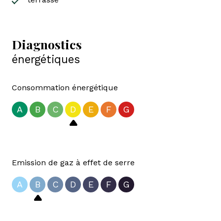
Diagnostics
énergétiques
Consommation énergétique
A
B
C
D
E
F
G
Emission de gaz à effet de serre
A
B
C
D
E
F
G